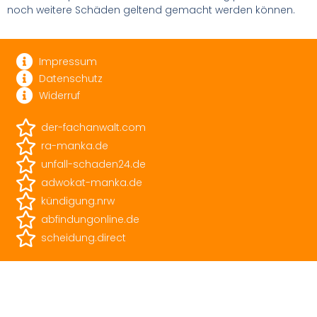
noch weitere Schäden geltend gemacht werden können.
Impressum
Datenschutz
Widerruf
der-fachanwalt.com
ra-manka.de
unfall-schaden24.de
adwokat-manka.de
kündigung.nrw
abfindungonline.de
scheidung.direct
Copyright Matthias Manka